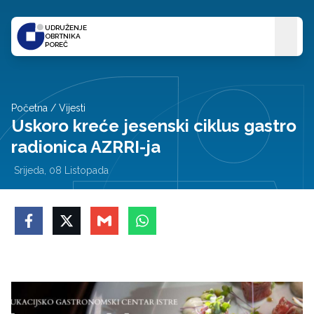
UDRUŽENJE
OBRTNIKA
POREČ
Početna
/
Vijesti
Uskoro kreće jesenski ciklus gastro
radionica AZRRI-ja
Srijeda, 08 Listopada