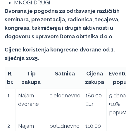
MNOGI DRUGI
Dvorana je pogodna za održavanje različitih
seminara, prezentacija, radionica, tečajeva,
kongresa, takmičenja i drugih aktivnosti u
dogovoru s upravom Doma obrtnika d.o.o.
Cijene korištenja kongresne dvorane od 1.
siječnja 2025.
R.
Tip
Satnica
Cijena
Eventua
br.
zakupa
zakupa
popust
1
Najam
cjelodnevno
180,00
5 dana
dvorane
Eur
(10%
popusta
2
Najam
poludnevno
110,00