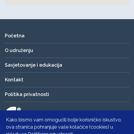
Početna
O udruženju
Savjetovanje i edukacija
Kontakt
Politika privatnosti
UDRUŽENJE
OBRTNIKA
Kako bismo vam omogućili bolje korisničko iskustvo,
POREČ
© 2026
ova stranica pohranjuje vaše kolačiće (cookies) u
Trebate pomoć?
UO Poreč. Sva prava zadržana.
Politika privatnosti
.