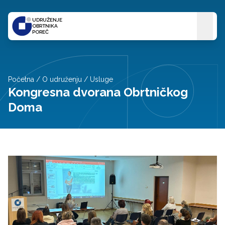
UDRUŽENJE
OBRTNIKA
POREČ
Početna
/
O udruženju
/
Usluge
Kongresna dvorana Obrtničkog
Doma