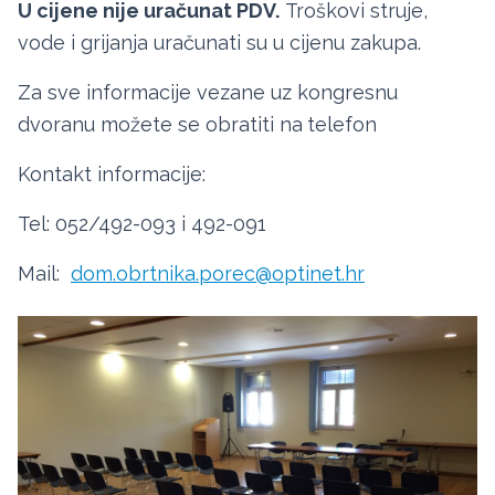
U cijene nije uračunat PDV.
Troškovi struje,
vode i grijanja uračunati su u cijenu zakupa.
Za sve informacije vezane uz kongresnu
dvoranu možete se obratiti na
telefon
Kontakt informacije:
Tel: 052/492-093 i 492-091
Mail:
dom.obrtnika.porec@optinet.hr